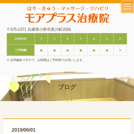
〒675-1371 兵庫県小野市黒川町2056
診療時間
月
火
水
木
金
土
日
●
●
●
●
●
●
×
ご予約制
※ 訪問鍼灸ですので、お時間はご予約制でお伺いします。
ブログ
2019/06/01