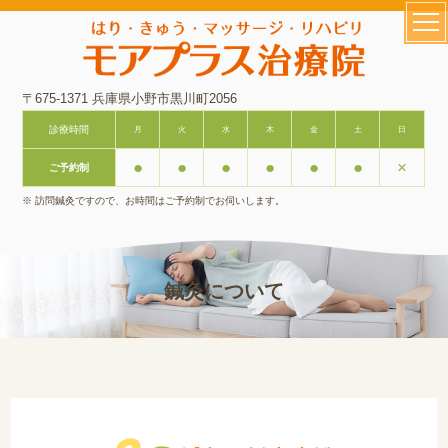
〒675-1371 兵庫県小野市黒川町2056
診療時間
月
火
水
木
金
土
日
●
●
●
●
●
●
×
ご予約制
※ 訪問鍼灸ですので、お時間はご予約制でお伺いします。
鍼灸について