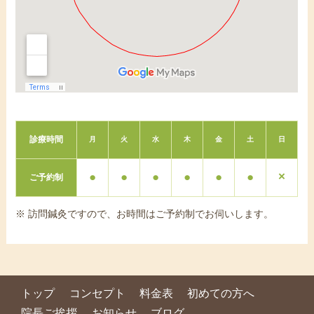
診療時間
月
火
水
木
金
土
日
●
●
●
●
●
●
×
ご予約制
※ 訪問鍼灸ですので、お時間はご予約制でお伺いします。
トップ
コンセプト
料金表
初めての方へ
院長ご挨拶
お知らせ
ブログ