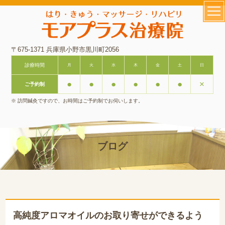
〒675-1371 兵庫県小野市黒川町2056
診療時間
月
火
水
木
金
土
日
●
●
●
●
●
●
×
ご予約制
※ 訪問鍼灸ですので、お時間はご予約制でお伺いします。
ブログ
高純度アロマオイルのお取り寄せができるよう