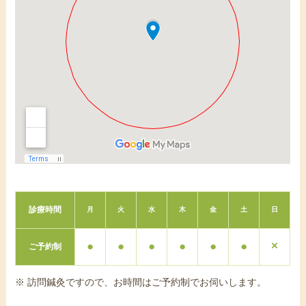
診療時間
月
火
水
木
金
土
日
●
●
●
●
●
●
×
ご予約制
※ 訪問鍼灸ですので、お時間はご予約制でお伺いします。