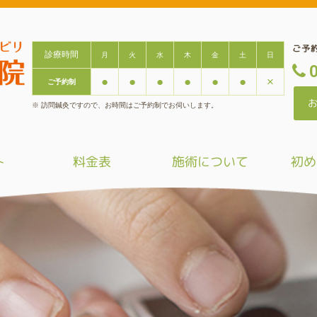
ご予
診療時間
月
火
水
木
金
土
日

●
●
●
●
●
●
×
ご予約制
※ 訪問鍼灸ですので、お時間はご予約制でお伺いします。
ト
料金表
施術について
初め