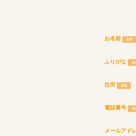
お名前
必須
ふりがな
必
住所
必須
電話番号
必
メールアド