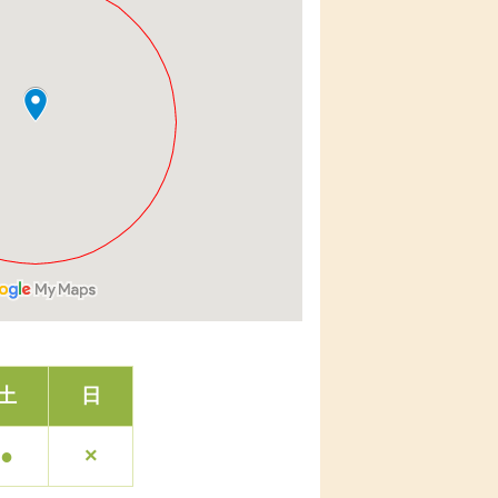
土
日
●
×