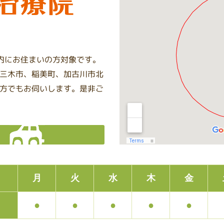
圏内にお住まいの方対象です。
三木市、稲美町、加古川市北
方でもお伺いします。是非ご
月
火
水
木
金
●
●
●
●
●