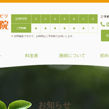
ご予
診療時間
月
火
水
木
金
土
日

●
●
●
●
●
●
×
ご予約制
※ 訪問鍼灸ですので、お時間はご予約制でお伺いします。
ト
料金表
施術について
初め
お知らせ