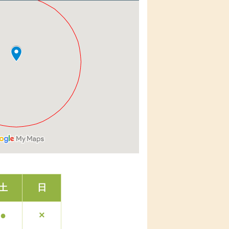
土
日
●
×