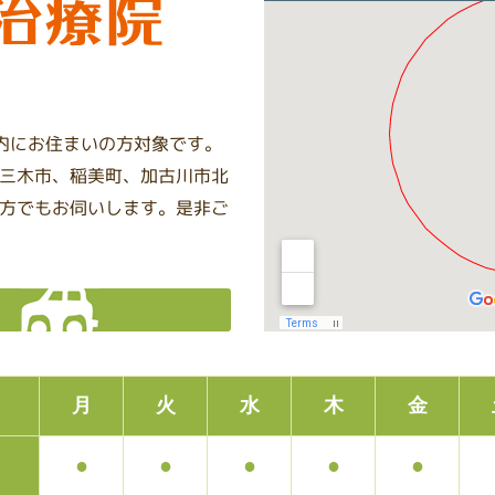
圏内にお住まいの方対象です。
三木市、稲美町、加古川市北
方でもお伺いします。是非ご
月
火
水
木
金
●
●
●
●
●