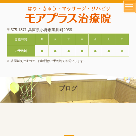
〒675-1371 兵庫県小野市黒川町2056
診療時間
月
火
水
木
金
土
日
●
●
●
●
●
●
×
ご予約制
※ 訪問鍼灸ですので、お時間はご予約制でお伺いします。
ブログ