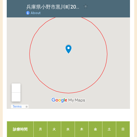
診療時間
月
火
水
木
金
土
日