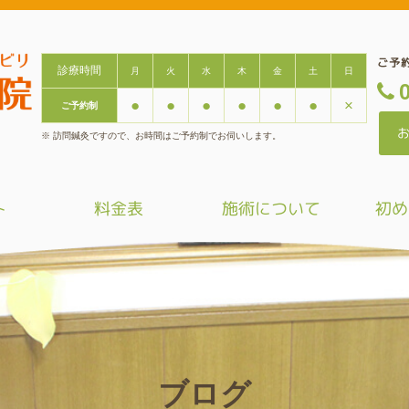
ご予
診療時間
月
火
水
木
金
土
日

●
●
●
●
●
●
×
ご予約制
※ 訪問鍼灸ですので、お時間はご予約制でお伺いします。
ト
料金表
施術について
初め
ブログ