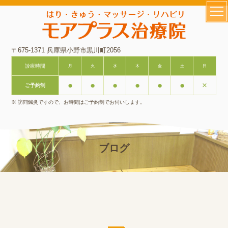
〒675-1371 兵庫県小野市黒川町2056
診療時間
月
火
水
木
金
土
日
●
●
●
●
●
●
×
ご予約制
※ 訪問鍼灸ですので、お時間はご予約制でお伺いします。
ブログ