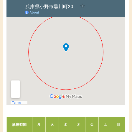
診療時間
月
火
水
木
金
土
日