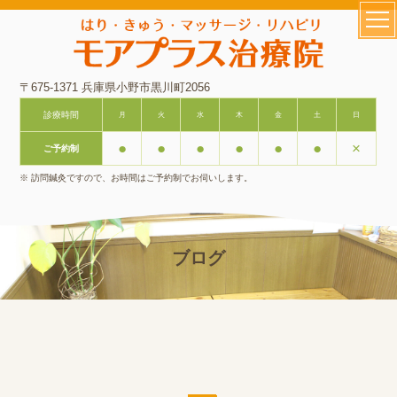
〒675-1371 兵庫県小野市黒川町2056
診療時間
月
火
水
木
金
土
日
●
●
●
●
●
●
×
ご予約制
※ 訪問鍼灸ですので、お時間はご予約制でお伺いします。
ブログ