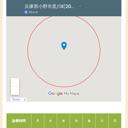
診療時間
月
火
水
木
金
土
日