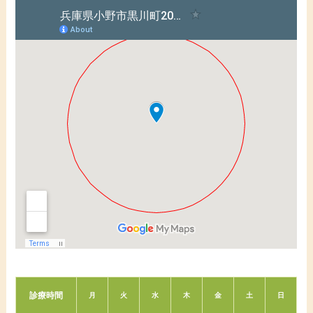
診療時間
月
火
水
木
金
土
日