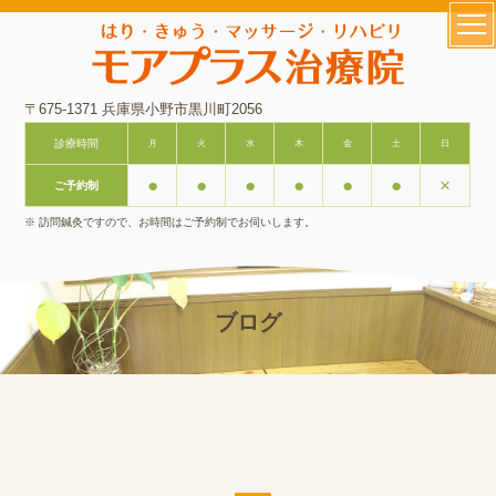
〒675-1371 兵庫県小野市黒川町2056
診療時間
月
火
水
木
金
土
日
●
●
●
●
●
●
×
ご予約制
※ 訪問鍼灸ですので、お時間はご予約制でお伺いします。
ブログ