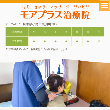
〒675-1371 兵庫県小野市黒川町2056
診療時間
月
火
水
木
金
土
日
●
●
●
●
●
●
×
ご予約制
※ 訪問鍼灸ですので、お時間はご予約制でお伺いします。